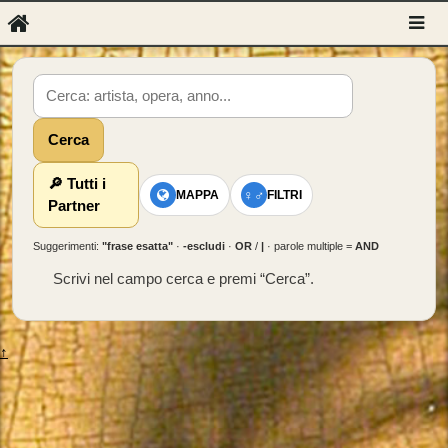
Cerca
🔎 Tutti i
♀♂
MAPPA
FILTRI
Partner
Suggerimenti:
"frase esatta"
·
-escludi
·
OR
/
|
· parole multiple =
AND
Scrivi nel campo cerca e premi “Cerca”.
↑